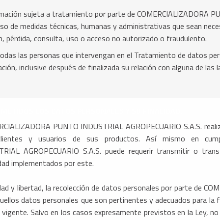
ormación sujeta a tratamiento por parte de COMERCIALIZADO
 uso de medidas técnicas, humanas y administrativas que sean neces
n, pérdida, consulta, uso o acceso no autorizado o fraudulento.
Todas las personas que intervengan en el Tratamiento de datos per
ación, inclusive después de finalizada su relación con alguna de las
OMETIDOS LOS DATOS PERSONALES Y SU FINALIDAD.
COMERCIALIZADORA PUNTO INDUSTRIAL AGROPECUARIO S.A.S. realiza
lientes y usuarios de sus productos. Así mismo en cumplim
 AGROPECUARIO S.A.S. puede requerir transmitir o transfe
idad implementados por este.
nalidad y libertad, la recolección de datos personales por part
ellos datos personales que son pertinentes y adecuados para la fin
 vigente. Salvo en los casos expresamente previstos en la Ley, no