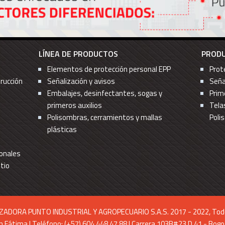
LÍNEA DE PRODUCTOS
PRODU
Elementos de protección personal EPP
Prot
trucción
Señalización y avisos
Seña
Embalajes, desinfectantes, sogas y
Prim
primeros auxilios
Tela
Polisombras, cerramientos y mallas
Poli
plásticas
sonales
itio
IZADORA PUNTO INDUSTRIAL Y AGROPECUARIO S.A.S. 2017 - 2022, Todo
 Fátima | Teléfono: (+57) 604 448 47 88 | Carrera 103B#23 D 41 - Bogot